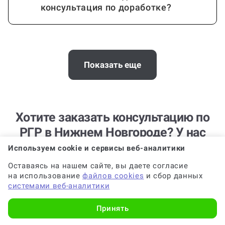
Стоимость консультации зависит от
объема РГР?
Показать еще
Требования к консультации по РГР,
Хотите заказать консультацию по
которые я укажу, будут соблюдены?
РГР в Нижнем Новгороде? У нас
есть офис
Используем cookie и сервисы веб-аналитики
Когда и как нужно оплачивать
Телефон:
+7 (831) 262-16-50
Оставаясь на нашем сайте, вы даете согласие
заказ?
client@work5.ru
на использование
файлов cookies
и сбор данных
системами веб-аналитики
ул. Ильинская, д. 104/ул. Новая, д. 59, офис 103а,
БЦ Новая 59
Принять