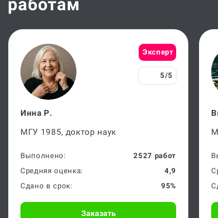
Эксперт
5/5
Инна Р.
В
МГУ 1985, доктор наук
М
Выполнено:
2527 работ
В
Средняя оценка:
4,9
С
Сдано в срок:
95%
С
Заказать