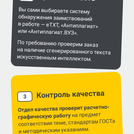
Вы сами выбираете систему
обнаружения заимствований
в работе — eTXT, «Антиплагиат»
или «Антиплагиат.ВУЗ».
По требованию проверим заказ
на наличие сгенерированного текста
искусственным интеллектом.
Контроль качества
3
Отдел качества проверит расчетно-
на предмет
графическую работу
соответствия теме, стандартам ГОСТа
и методическим указаниям.